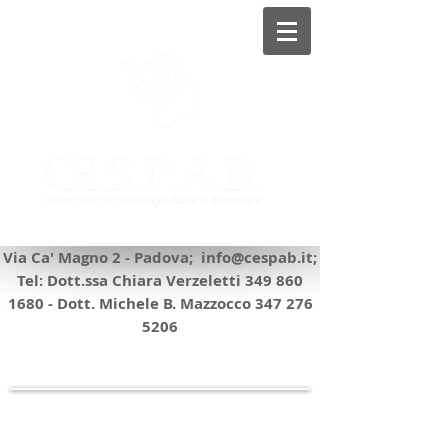
©
©
Via Ca' Magno 2 - Padova;
info@cespab.it
;
Tel: Dott.ssa Chiara Verzeletti
349 860
1680
- Dott. Michele B. Mazzocco
347 276
5206