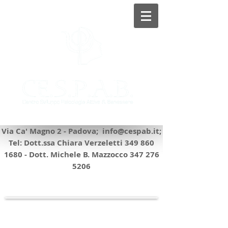
©
©
Via Ca' Magno 2 - Padova;
info@cespab.it
;
Tel: Dott.ssa Chiara Verzeletti
349 860
1680
- Dott. Michele B. Mazzocco
347 276
5206