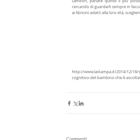
Genitori, parlate quindi il più poss
cercando di guardarli sempre in faccia;
ai libricini adatti alla loro età, scegl
http://www.lastampa.it/2014/12/18/sc
cognitivo-del-bambino-che-li-asc
Commenti