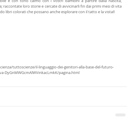
ibile e con tono calmo con i vostri bambini a partire dalla nascita, 
 raccontate loro storie e cercate di avvicinarli fin dai primi mesi di vita 
iendo libri colorati che possano anche esplorare con il tatto e la vista!! 
ienza/tuttoscienze/il-linguaggio-dei-genitori-alla-base-del-futuro-
oltava-DyGnMWGcmAlWVinkacLmkK/pagina.html 