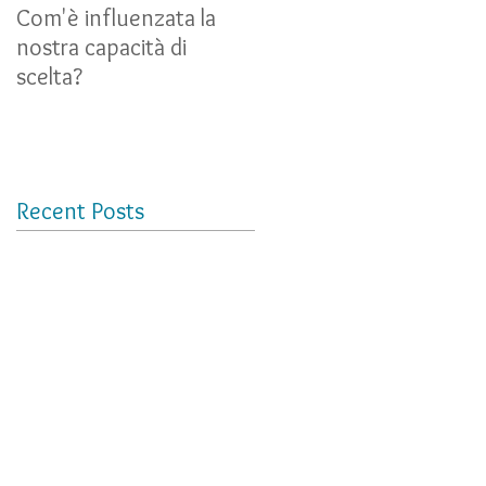
Com'è influenzata la
UNA RIFLESSIONE
nostra capacità di
SULLA RELAZIONE TRA
scelta?
LA NOSTRA VITA REALE
E QUELLA VIRTUALE
Recent Posts